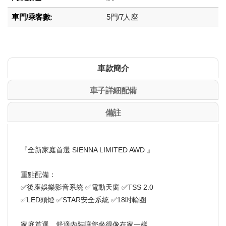
車門/乘客數:
5門/7人座
車款簡介
車子詳細配備
備註
『全新家庭首選 SIENNA LIMITED AWD 』
重點配備：
✅後座娛樂影音系統 ✅電動天窗 ✅TSS 2.0
✅LED頭燈 ✅STAR安全系統 ✅18吋輪圈
家庭首選，舒適內裝讓您坐得像在家一樣