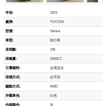
年份:
2023
廠牌:
TOYOTA
型號:
Sienna
車型:
旅行車
里程數:
245
排氣量:
2000CC
引擎燃料:
油電混合
排檔方式:
自手排
驅動方式:
AWD
外觀車色:
白色
內裝顏色:
灰